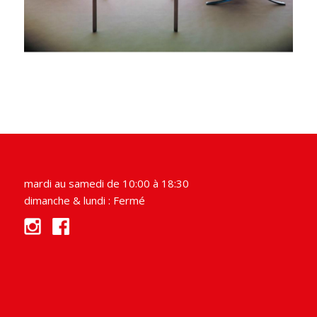
mardi au samedi de 10:00 à 18:30
dimanche & lundi : Fermé