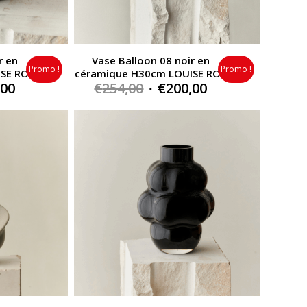
r en
Vase Balloon 08 noir en
Promo !
Promo !
SE ROE
céramique H30cm LOUISE ROE
al
Current
Original
Current
,00
€
254,00
€
200,00
price
price
price
is:
was:
is:
0.
€108,00.
€254,00.
€200,00.