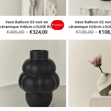
Vase Balloon 03 noir en
Vase Balloon 02 noi
Promo !
céramique H40cm LOUISE ROE
céramique H20cm LOUI
Original
Current
Origin
€
405,00
€
324,00
€
135,00
€
108
price
price
price
was:
is:
was:
€405,00.
€324,00.
€135,0