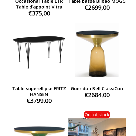
Occasional Table LTR
Table basse Bilbao MOGG
€
2699,00
Table d’appoint Vitra
€
375,00
Table superellipse FRITZ
Gueridon Bell ClassiCon
€
2684,00
HANSEN
€
3799,00
Out of stock