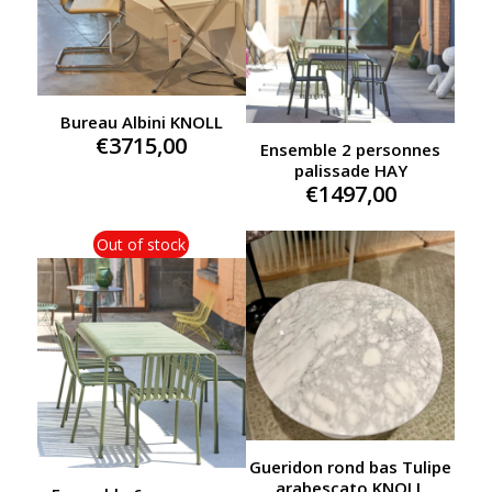
Bureau Albini KNOLL
€
3715,00
Ensemble 2 personnes
palissade HAY
€
1497,00
Out of stock
Gueridon rond bas Tulipe
arabescato KNOLL