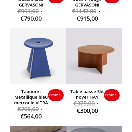
GERVASONI
GERVASONI
Original
Original
€
991,00
€
1147,00
price
price
Current
Current
€
790,00
€
915,00
was:
was:
price
price
€991,00.
€1147,00.
is:
is:
€790,00.
€915,00.
Tabouret
Table basse Slit
Promo !
Promo !
Metallique bleu
noyer HAY
Original
€
375,00
mercoule VITRA
Original
€
705,00
price
Current
€
300,00
price
Current
€
564,00
was:
price
was:
price
€375,00.
is:
€705,00.
is:
€300,00.