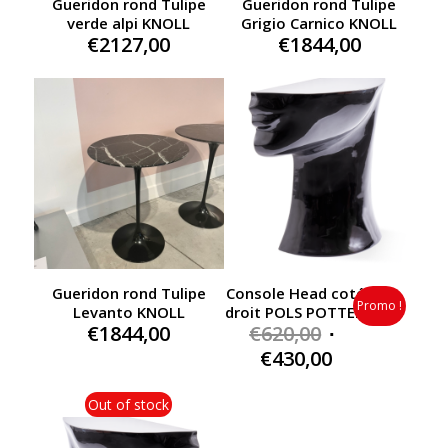
Gueridon rond Tulipe
Gueridon rond Tulipe
verde alpi KNOLL
Grigio Carnico KNOLL
€
2127,00
€
1844,00
Gueridon rond Tulipe
Console Head coté
Promo !
Levanto KNOLL
droit POLS POTTEN
Original
€
1844,00
€
620,00
price
Current
€
430,00
was:
price
€620,00.
is:
Out of stock
€430,00.