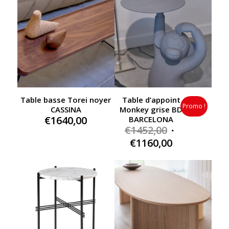
€564,00.
Table basse Torei noyer
Table d’appoint
Promo !
CASSINA
Monkey grise BD
€
1640,00
BARCELONA
Original
€
1452,00
price
Current
€
1160,00
was:
price
€1452,00.
is:
€1160,00.