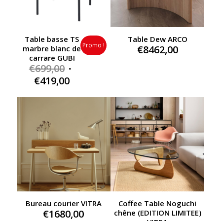
Table basse TS
Table Dew ARCO
Promo !
€
8462,00
marbre blanc de
carrare GUBI
Original
€
699,00
price
Current
€
419,00
was:
price
€699,00.
is:
€419,00.
Bureau courier VITRA
Coffee Table Noguchi
€
1680,00
chêne (EDITION LIMITEE)