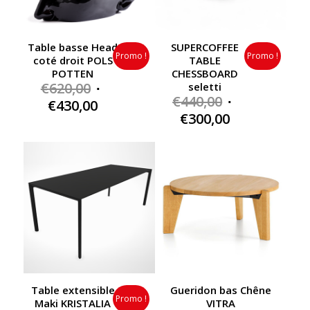
Table basse Head
SUPERCOFFEE
Promo !
Promo !
coté droit POLS
TABLE
POTTEN
CHESSBOARD
Original
€
620,00
seletti
Original
€
440,00
price
Current
€
430,00
price
Current
€
300,00
was:
price
was:
price
€620,00.
is:
€440,00.
is:
€430,00.
€300,00.
Table extensible
Gueridon bas Chêne
Promo !
Maki KRISTALIA
VITRA