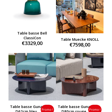
Table basse Bell
ClassiCon
Table Muecke KNOLL
€
3329,00
€
7598,00
Table basse Guna
Table basse Guna
Promo !
Promo !
D62cm bleu
D80cm rouge