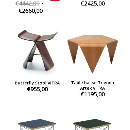
Original
€
4442,00
€
2425,00
price
Current
€
2660,00
was:
price
€4442,00.
is:
€2660,00.
Table basse Trienna
Butterfly Stool VITRA
€
955,00
Artek VITRA
€
1195,00