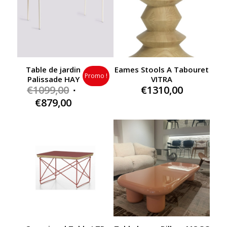
Table de jardin
Eames Stools A Tabouret
Promo !
Palissade HAY
VITRA
Original
€
1099,00
€
1310,00
price
Current
€
879,00
was:
price
€1099,00.
is:
€879,00.