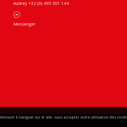
Audrey +32 (0) 495 501 144
Messenger
ontinuant à naviguer sur le site, vous acceptez notre utilisation des cooki
Mon