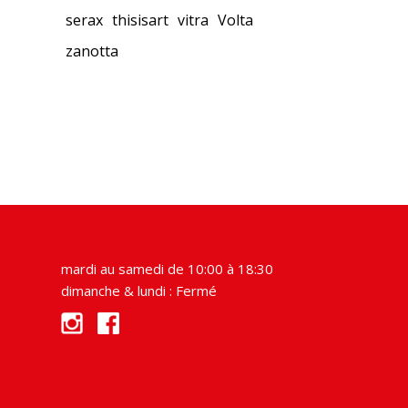
serax
thisisart
vitra
Volta
zanotta
mardi au samedi de 10:00 à 18:30
dimanche & lundi : Fermé