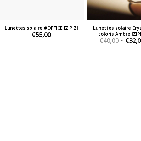
Lunettes solaire #OFFICE IZIPIZI
Lunettes solaire Cry
€
55,00
coloris Ambre IZIP
Origin
€
40,00
€
32,
price
was:
€40,00.