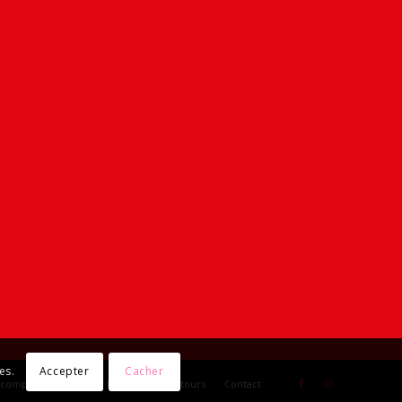
es.
Accepter
Cacher
 compte
Panier
Livraisons et retours
Contact