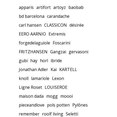
apparis
artifort
artoyz
baobab
bd barcelona
carandache
carl hansen
CLASSICON
désirée
EERO AARNIO
Extremis
forgedelaguiole
Foscarini
FRITZHANSEN
Gangzai
gervasoni
gubi
hay
horl
ibride
Jonathan Adler
Kai
KARTELL
knoll
lamariole
Lexon
Ligne Roset
LOUISEROE
maison dada
mogg
moooi
pieceandlove
pols potten
Pylônes
remember
roolf living
Seletti