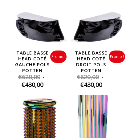
TABLE BASSE
TABLE BASSE
Promo !
Promo !
HEAD COTÉ
HEAD COTÉ
GAUCHE POLS
DROIT POLS
POTTEN
POTTEN
Original
Original
€
620,00
€
620,00
price
price
Current
Current
€
430,00
€
430,00
was:
was:
price
price
€620,00.
€620,00.
is:
is:
€430,00.
€430,00.