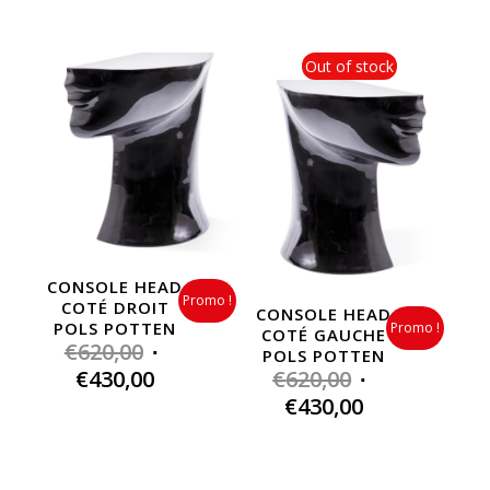
Out of stock
CONSOLE HEAD
Promo !
COTÉ DROIT
CONSOLE HEAD
POLS POTTEN
Promo !
COTÉ GAUCHE
Original
€
620,00
POLS POTTEN
price
Current
Original
€
430,00
€
620,00
was:
price
price
Current
€
430,00
€620,00.
is:
was:
price
€430,00.
€620,00.
is:
€430,00.