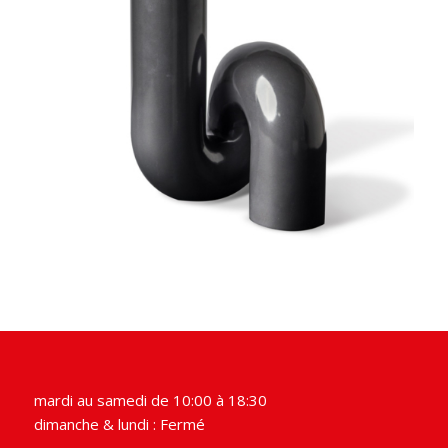
mardi au samedi de 10:00 à 18:30
dimanche & lundi : Fermé