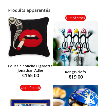
through
€325,00
Produits apparentés
Out of stock
Coussin bouche Cigarette
Jonathan Adler
Range-clefs
€
165,00
€
19,00
Out of stock