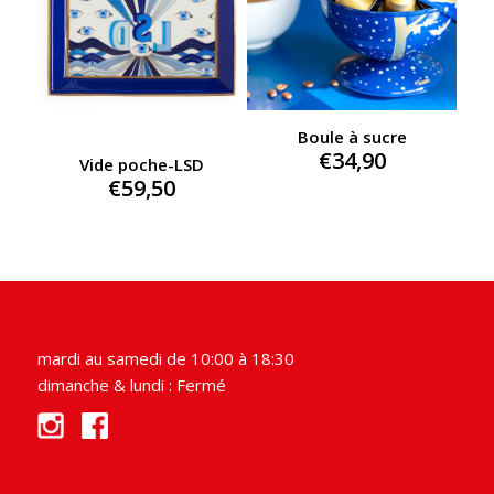
Boule à sucre
€
34,90
Vide poche-LSD
€
59,50
mardi au samedi de 10:00 à 18:30
dimanche & lundi : Fermé