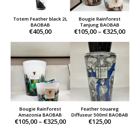
Totem Feather black 2L
Bougie Rainforest
BAOBAB
Tanjung BAOBAB
Pric
€
405,00
€
105,00
–
€
325,00
rang
€105
thro
€325
Bougie Rainforest
Feather touareg
Amazonia BAOBAB
Diffuseur 500ml BAOBAB
Price
€
105,00
–
€
325,00
€
125,00
range:
€105,00