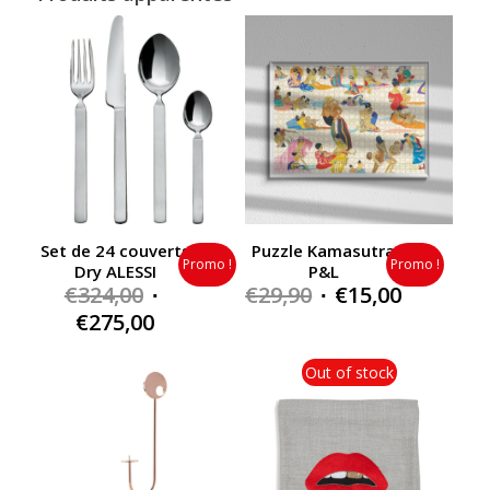
Set de 24 couverts
Puzzle Kamasutra
Promo !
Promo !
Dry ALESSI
P&L
Original
Original
Current
€
324,00
€
29,90
€
15,00
price
price
price
Current
€
275,00
was:
was:
is:
price
€324,00.
€29,90.
€15,00.
is:
Out of stock
€275,00.