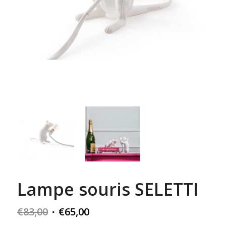
Lampe souris SELETTI
Original
Current
€
83,00
€
65,00
price
price