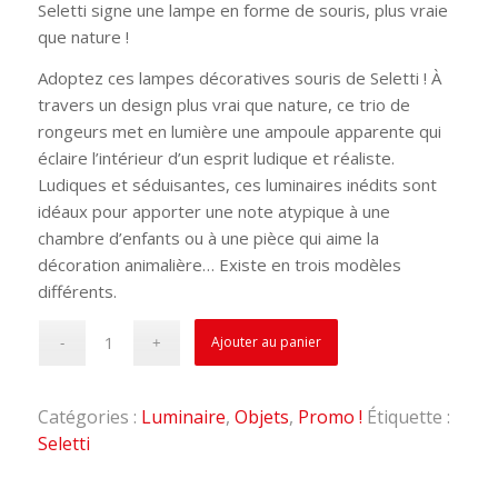
Seletti signe une lampe en forme de souris, plus vraie
was:
is:
que nature !
€83,00.
€65,00.
Adoptez ces lampes décoratives souris de Seletti ! À
travers un design plus vrai que nature, ce trio de
rongeurs met en lumière une ampoule apparente qui
éclaire l’intérieur d’un esprit ludique et réaliste.
Ludiques et séduisantes, ces luminaires inédits sont
idéaux pour apporter une note atypique à une
chambre d’enfants ou à une pièce qui aime la
décoration animalière… Existe en trois modèles
différents.
Ajouter au panier
Catégories :
Luminaire
,
Objets
,
Promo !
Étiquette :
Seletti