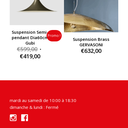
Suspension Semi-
Promo !
pendant Dia60cm
Suspension Brass
Gubi
GERVASONI
Original
€
599,00
€
632,00
price
Current
€
419,00
was:
price
€599,00.
is:
€419,00.
mardi au samedi de 10:00 à 18:30
dimanche & lundi : Fermé