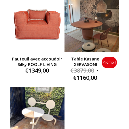
Fauteuil avec accoudoir
Table Kasane
Promo !
Silky ROOLF LIVING
GERVASONI
Original
€
1349,00
€
3879,00
price
Current
€
1160,00
was:
price
€3879,00.
is:
€1160,00.