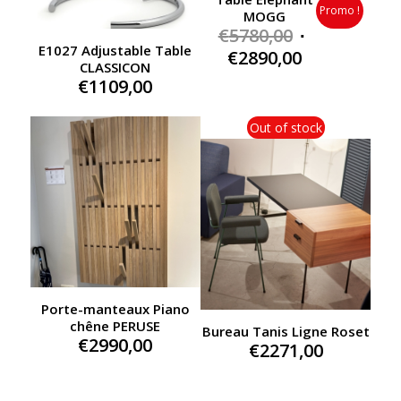
Promo !
MOGG
Original
€
5780,00
E1027 Adjustable Table
price
Current
€
2890,00
CLASSICON
was:
price
€
1109,00
€5780,00.
is:
€2890,00.
Out of stock
Porte-manteaux Piano
chêne PERUSE
Bureau Tanis Ligne Roset
€
2990,00
€
2271,00