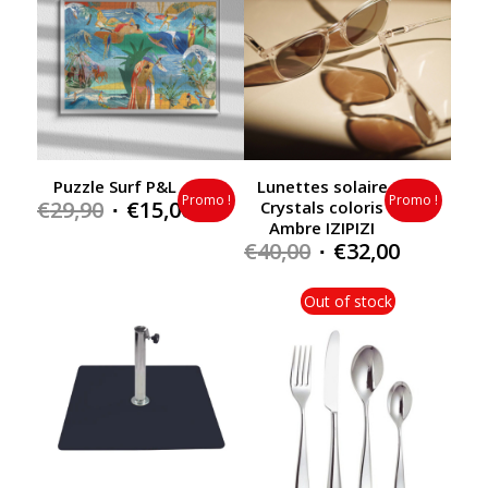
Puzzle Surf P&L
Lunettes solaire
Promo !
Promo !
Original
Current
€
29,90
€
15,00
Crystals coloris
Ambre IZIPIZI
price
price
Original
Current
€
40,00
€
32,00
was:
is:
price
price
€29,90.
€15,00.
was:
is:
Out of stock
€40,00.
€32,00.