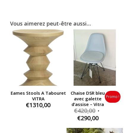
Vous aimerez peut-être aussi…
Eames Stools A Tabouret
Chaise DSR bleu
Promo !
VITRA
avec galette
€
1310,00
d’assise – Vitra
Original
€
420,00
price
Current
€
290,00
was:
price
€420,00.
is: