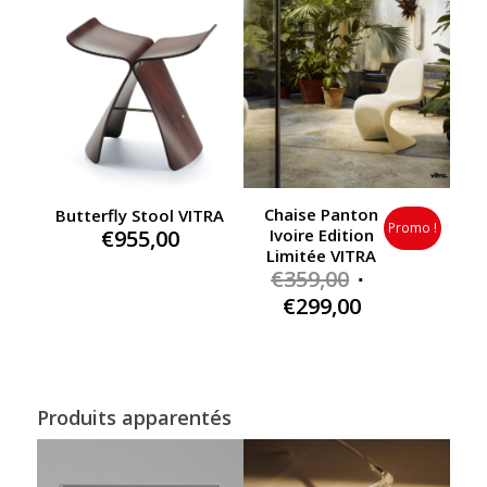
€290,00.
Chaise Panton
Butterfly Stool VITRA
Promo !
€
955,00
Ivoire Edition
Limitée VITRA
Original
€
359,00
price
Current
€
299,00
was:
price
€359,00.
is:
€299,00.
Produits apparentés