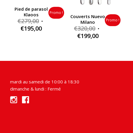
Pied de parasol
Promo !
Klaoos
Couverts Nuevo
Original
€
279,00
Promo !
Milano
price
Current
Original
€
195,00
€
320,00
was:
price
price
Current
€
199,00
€279,00.
is:
was:
price
€195,00.
€320,00.
is:
€199,00.
mardi au samedi de 10:00 à 18:30
dimanche & lundi : Fermé