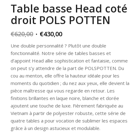
Table basse Head coté
droit POLS POTTEN
Original
Current
€
620,00
€
430,00
price
price
Une double personnalité ? Plutôt une double
was:
is:
fonctionnalité. Notre série de tables basses et
€620,00.
€430,00.
d’appoint Head allie sophistication et fantaisie, comme
on peut s’y attendre de la part de POLSPOTTEN. Du
cou au menton, elle offre la hauteur idéale pour les
moments du quotidien ; du nez aux yeux, elle devient la
pièce maîtresse qui vous regarde en retour. Les
finitions brillantes en laque noire, blanche et dorée
ajoutent une touche de luxe. Fièrement fabriquée au
Vietnam à partir de polyester robuste, cette série de
quatre tables a pour vocation de sublimer les espaces
grâce à un design astucieux et modulable.