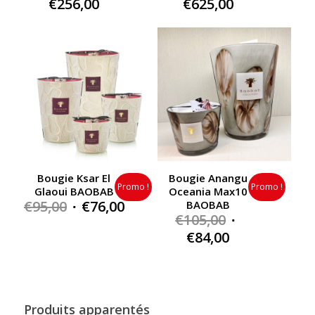
Price
Price
€
256,00
€
625,00
range:
range:
€84,00
€320,00
through
through
€256,00
€625,00
Bougie Ksar El
Bougie Anangu
Promo !
Promo !
Glaoui BAOBAB
Oceania Max10
Original
Current
€
95,00
€
76,00
BAOBAB
Original
€
105,00
price
price
price
Current
€
84,00
was:
is:
was:
price
€95,00.
€76,00.
€105,00.
is:
€84,00.
Produits apparentés