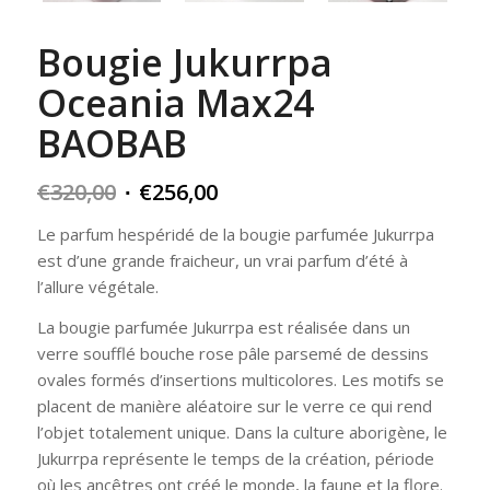
Bougie Jukurrpa
Oceania Max24
BAOBAB
Original
Current
€
320,00
€
256,00
price
price
Le parfum hespéridé de la bougie parfumée Jukurrpa
was:
is:
est d’une grande fraicheur, un vrai parfum d’été à
€320,00.
€256,00.
l’allure végétale.
La bougie parfumée Jukurrpa est réalisée dans un
verre soufflé bouche rose pâle parsemé de dessins
ovales formés d’insertions multicolores. Les motifs se
placent de manière aléatoire sur le verre ce qui rend
l’objet totalement unique. Dans la culture aborigène, le
Jukurrpa représente le temps de la création, période
où les ancêtres ont créé le monde, la faune et la flore.