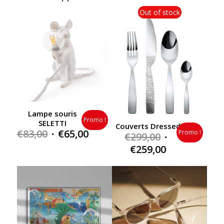
Out of stock
Lampe souris
Promo !
SELETTI
Couverts Dressed
Original
Current
€
83,00
€
65,00
Promo !
Original
€
299,00
price
price
price
Current
€
259,00
was:
is:
was:
price
€83,00.
€65,00.
€299,00.
is:
€259,00.