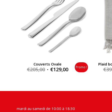
Couverts Ovale
Plaid b
Promo !
Original
Current
€
205,00
€
129,00
€
39
price
price
was:
is:
€205,00.
€129,00.
mardi au samedi de 10:00 à 18:30