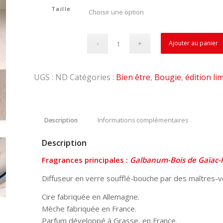
Taille
Ajouter au panier
UGS :
ND
Catégories :
Bien être
,
Bougie
,
édition li
Description
Informations complémentaires
Description
Fragrances principales :
Galbanum-Bois de Gaïac-P
Diffuseur en verre soufflé-bouche par des maîtres-v
Cire fabriquée en Allemagne.
Mèche fabriquée en France.
Parfum développé à Grasse, en France.