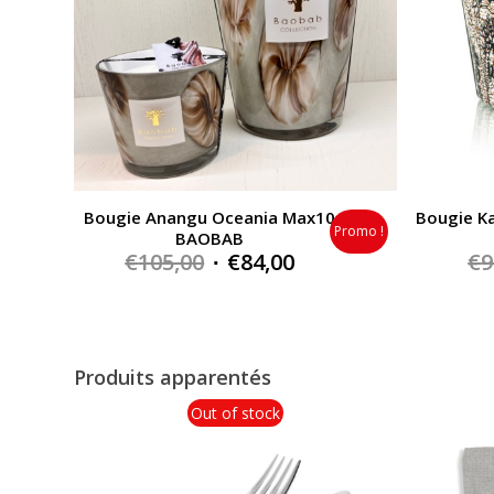
Bougie Anangu Oceania Max10
Bougie K
Promo !
BAOBAB
Original
Current
€
105,00
€
84,00
€
9
price
price
was:
is:
€105,00.
€84,00.
Produits apparentés
Out of stock