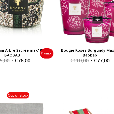
ani Arbre Sacrée max10
Bougie Roses Burgundy Ma
Promo !
BAOBAB
Baobab
Original
Current
Original
C
5,00
€
76,00
€
110,00
€
77,00
price
price
price
p
was:
is:
was:
is
€95,00.
€76,00.
€110,00.
€
Out of stock