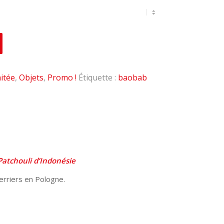
mitée
,
Objets
,
Promo !
Étiquette :
baobab
atchouli d’Indonésie
erriers en Pologne.