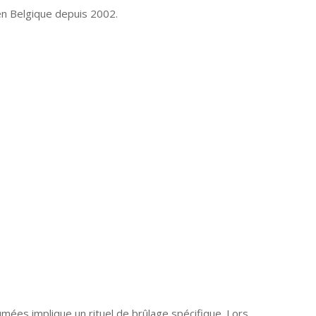
n Belgique depuis 2002.
umées implique un rituel de brûlage spécifique. Lors