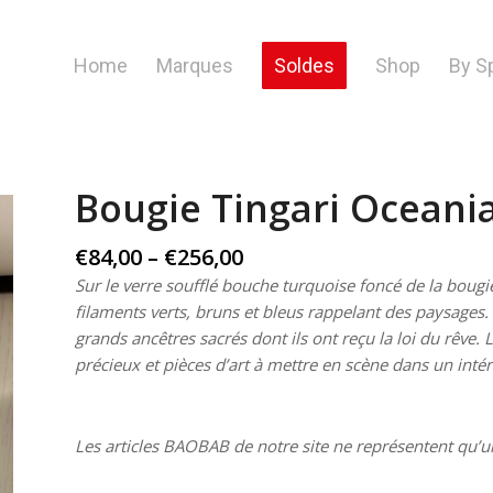
Home
Marques
Soldes
Shop
By S
Bougie Tingari Ocean
Price
€
84,00
–
€
256,00
range:
Sur le verre soufflé bouche turquoise foncé de la boug
€84,00
filaments verts, bruns et bleus rappelant des paysages
through
grands ancêtres sacrés dont ils ont reçu la loi du rêve
€256,00
précieux et pièces d’art à mettre en scène dans un intér
Les articles BAOBAB de notre site ne représentent qu’u