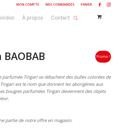
MON COMPTE
MES COMMANDES
PANIER
piridon
À propos
Contact
ia BAOBAB
Promo !
ie parfumée Tingari se détachent des bulles colorées de
. Tingari est le nom que donnent les aborigènes aux
. Les bougies parfumées Tingari deviennent des objets
ieur.
ne partie de notre offre en magasin.