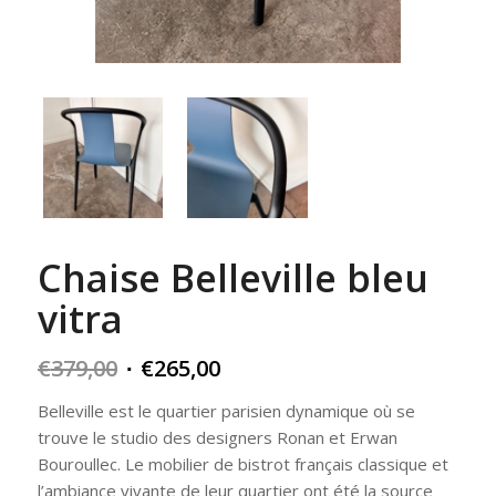
Chaise Belleville bleu
vitra
Original
Current
€
379,00
€
265,00
price
price
Belleville est le quartier parisien dynamique où se
was:
is:
trouve le studio des designers Ronan et Erwan
€379,00.
€265,00.
Bouroullec. Le mobilier de bistrot français classique et
l’ambiance vivante de leur quartier ont été la source