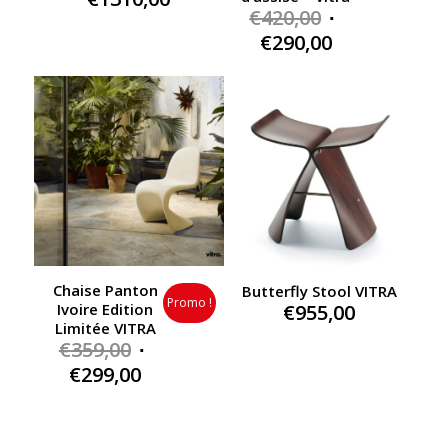
Original
€
420,00
price
Current
€
290,00
was:
price
€420,00.
is:
€290,00.
Chaise Panton
Butterfly Stool VITRA
Promo !
€
955,00
Ivoire Edition
Limitée VITRA
Original
€
359,00
price
Current
€
299,00
was:
price
€359,00.
is:
€299,00.