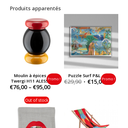
Produits apparentés
Moulin à épices
Puzzle Surf P&L
Promo !
Promo !
Original
Current
€
29,90
€
15,00
Twergi H11 ALESSI
Price
€
76,00
–
€
95,00
price
price
range:
was:
is:
€76,00
Out of stock
€29,90.
€15,00.
through
€95,00