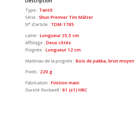
Description
Type :
Tantō
Série :
Shun Premier Tim Mälzer
N° d’article :
TDM-1785
Lame :
Longueur
25,5 cm
Affûtage :
Deux côtés
Poignée :
Longueur
12 cm
Matériau de la poignée :
Bois de pakka, brun moye
Poids :
220 g
Fabrication :
Finition main
Dureté Rockwell :
61 (±1) HRC