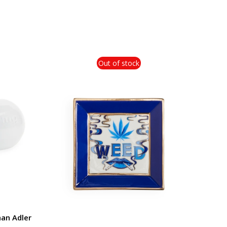
Out of stock
han Adler