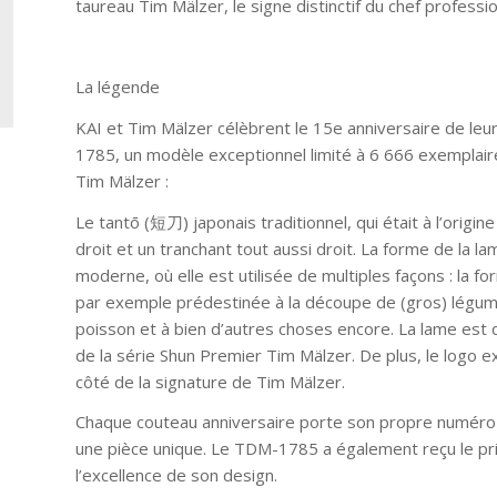
taureau Tim Mälzer, le signe distinctif du chef professio
La légende
KAI et Tim Mälzer célèbrent le 15e anniversaire de leu
1785, un modèle exceptionnel limité à 6 666 exemplaire
Tim Mälzer :
Le tantō (短刀) japonais traditionnel, qui était à l’origi
droit et un tranchant tout aussi droit. La forme de la l
moderne, où elle est utilisée de multiples façons : la
par exemple prédestinée à la découpe de (gros) légum
poisson et à bien d’autres choses encore. La lame est 
de la série Shun Premier Tim Mälzer. De plus, le logo e
côté de la signature de Tim Mälzer.
Chaque couteau anniversaire porte son propre numéro de
une pièce unique. Le TDM-1785 a également reçu le pr
l’excellence de son design.