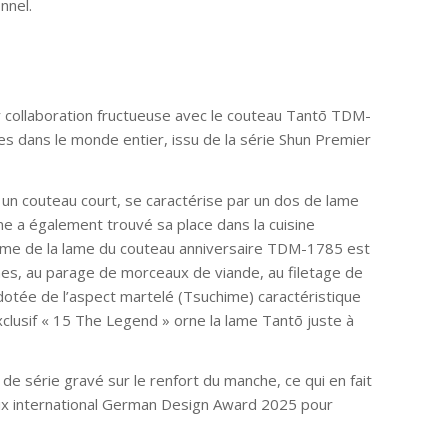
nnel.
r collaboration fructueuse avec le couteau Tantō TDM-
s dans le monde entier, issu de la série Shun Premier
ne un couteau court, se caractérise par un dos de lame
ame a également trouvé sa place dans la cuisine
 forme de la lame du couteau anniversaire TDM-1785 est
es, au parage de morceaux de viande, au filetage de
dotée de l’aspect martelé (Tsuchime) caractéristique
xclusif « 15 The Legend » orne la lame Tantō juste à
 série gravé sur le renfort du manche, ce qui en fait
ix international German Design Award 2025 pour