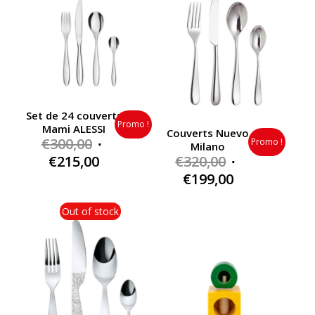
Set de 24 couverts
Promo !
Mami ALESSI
Couverts Nuevo
Original
€
300,00
Promo !
Milano
price
Current
Original
€
215,00
€
320,00
was:
price
price
Current
€
199,00
€300,00.
is:
was:
price
€215,00.
€320,00.
is:
Out of stock
€199,00.