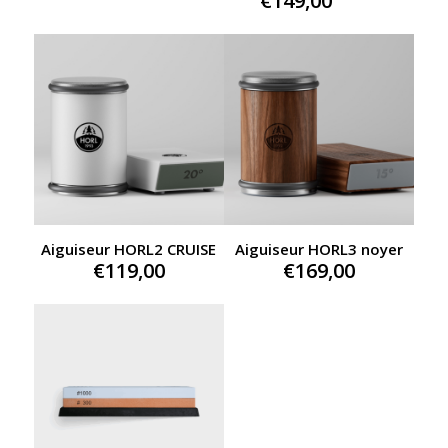
€
149,00
was:
price
€189,00.
is:
€149,00.
Aiguiseur HORL2 CRUISE
Aiguiseur HORL3 noyer
€
119,00
€
169,00