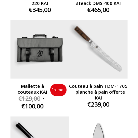
steack DMS-400 KAI
220 KAI
€
465,00
€
345,00
Mallette à
Couteau à pain TDM-1705
Promo !
couteaux KAI
+ planche à pain offerte
Original
€
129,00
KAI
€
239,00
price
Current
€
100,00
was:
price
€129,00.
is:
€100,00.