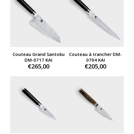
€330,00.
Couteau Grand Santoku
Couteau à trancher DM-
DM-0717 KAI
0704 KAI
€
265,00
€
205,00