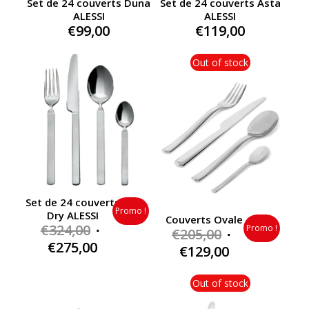
Set de 24 couverts Duna
Set de 24 couverts Asta
ALESSI
ALESSI
€
99,00
€
119,00
Out of stock
Set de 24 couverts
Promo !
Dry ALESSI
Couverts Ovale
Original
€
324,00
Promo !
Original
€
205,00
price
Current
€
275,00
price
Current
€
129,00
was:
price
was:
price
€324,00.
is:
€205,00.
is:
Out of stock
€275,00.
€129,00.