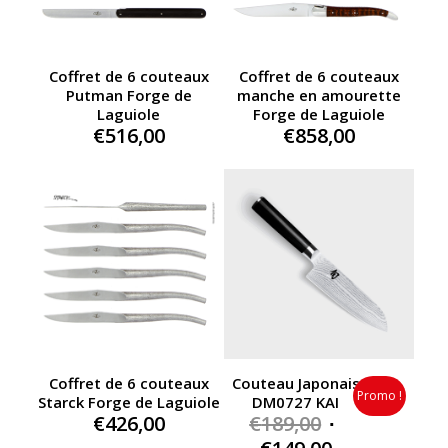
Coffret de 6 couteaux
Coffret de 6 couteaux
Putman Forge de
manche en amourette
Laguiole
Forge de Laguiole
€
516,00
€
858,00
Coffret de 6 couteaux
Couteau Japonais
Promo !
Starck Forge de Laguiole
DM0727 KAI
Original
€
426,00
€
189,00
price
Current