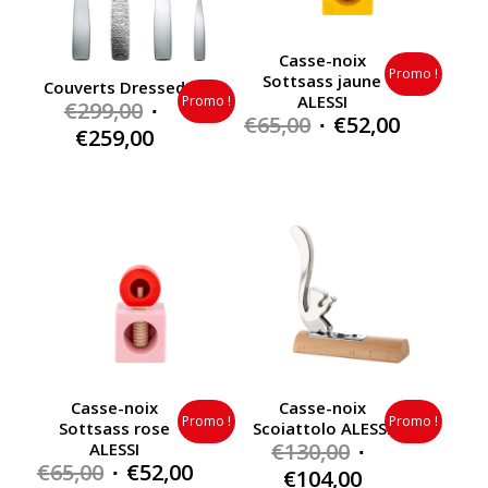
Casse-noix
Promo !
Sottsass jaune
Couverts Dressed
ALESSI
Promo !
Original
€
299,00
Original
Current
€
65,00
€
52,00
price
Current
€
259,00
price
price
was:
price
was:
is:
€299,00.
is:
€65,00.
€52,00.
€259,00.
Casse-noix
Casse-noix
Promo !
Promo !
Sottsass rose
Scoiattolo ALESSI
Original
€
130,00
ALESSI
Original
Current
€
65,00
€
52,00
price
Current
€
104,00