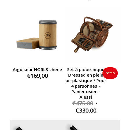
price
price
was:
price
was:
is:
€130,00.
is:
€65,00.
€52,00.
€104,00.
Aiguiseur HORL3 chêne
Set à pique-nique
Promo !
€
169,00
Dressed en plein
air plastique / Pour
4 personnes –
Panier osier –
Alessi
Original
€
475,00
price
Current
€
330,00
was:
price
€475,00.
is: