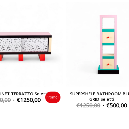
INET TERRAZZO Seletti
SUPERSHELF BATHROOM BL
Promo !
Original
Current
0,00
€
1250,00
GRID Seletti
Original
€
1250,00
€
500,00
price
price
price
was:
is:
was:
i
€1790,00.
€1250,00.
€1250,00.