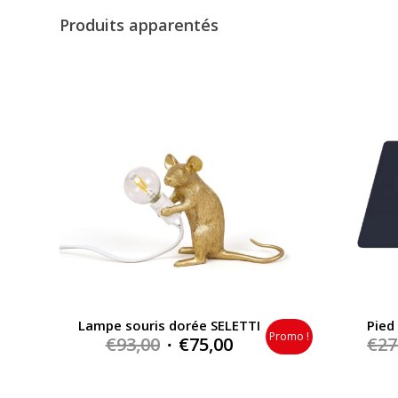
Produits apparentés
Lampe souris dorée SELETTI
Pied
Promo !
Original
Current
€
93,00
€
75,00
€
27
price
price
was:
is: