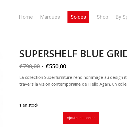
Home
Marques
Soldes
Shop
By S
SUPERSHELF BLUE GRID 
Original
Current
€
790,00
€
550,00
price
price
La collection Superfurniture rend hommage au design ita
was:
is:
travers la vision contemporaine de Hello Again, un coll
€790,00.
€550,00.
1 en stock
Ajouter au panier