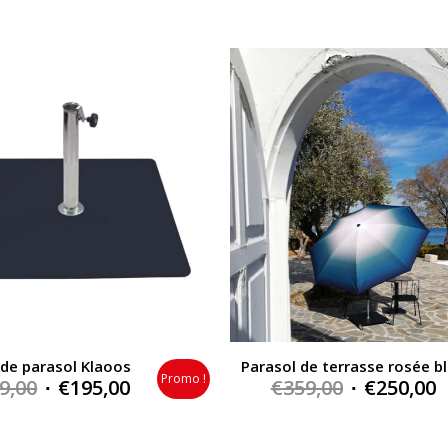
 de parasol Klaoos
Parasol de terrasse rosée b
Promo !
Original
Current
Original
C
9,00
€
195,00
€
359,00
€
250,00
price
price
price
p
was:
is:
was:
i