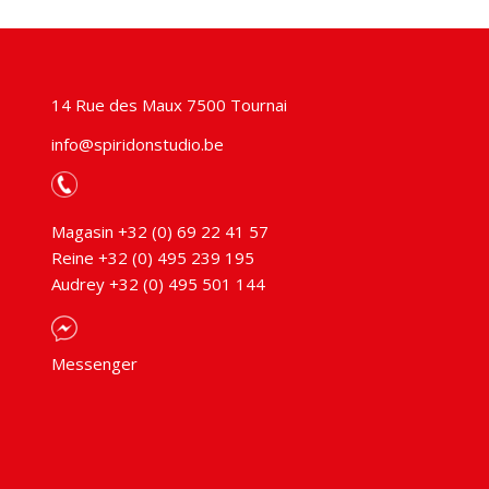
€279,00.
€195,00.
€359,00.
€
14 Rue des Maux 7500 Tournai
info@spiridonstudio.be
Magasin +32 (0) 69 22 41 57
Reine +32 (0) 495 239 195
Audrey +32 (0) 495 501 144
Messenger