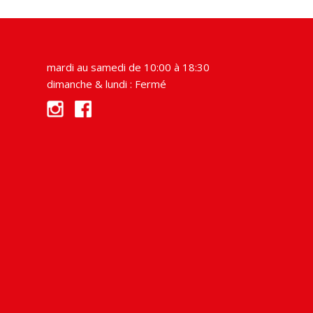
€93,00.
€75,00.
mardi au samedi de 10:00 à 18:30
dimanche & lundi : Fermé