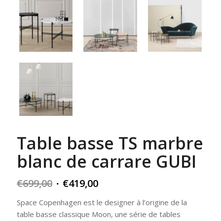
Table basse TS marbre
blanc de carrare GUBI
Original
Current
€
699,00
€
419,00
price
price
Space Copenhagen est le designer à l’origine de la
was:
is:
table basse classique Moon, une série de tables
€699,00.
€419,00.