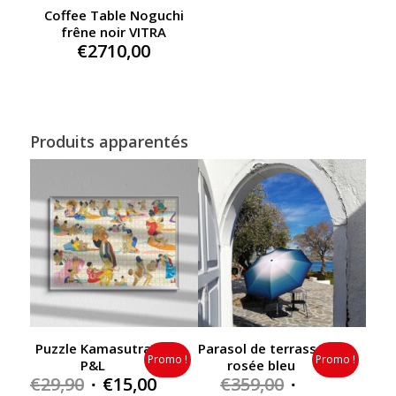
Coffee Table Noguchi
frêne noir VITRA
€
2710,00
Produits apparentés
Puzzle Kamasutra
Parasol de terrasse
Promo !
Promo !
P&L
rosée bleu
Original
Current
Original
€
29,90
€
15,00
€
359,00