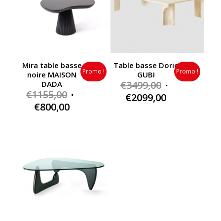
Table basse Doric
Mira table basse
Promo !
Promo !
GUBI
noire MAISON
Original
€
3499,00
DADA
Original
€
1155,00
price
Current
€
2099,00
price
Current
€
800,00
was:
price
was:
price
€3499,00.
is:
€1155,00.
is:
€2099,00.
€800,00.