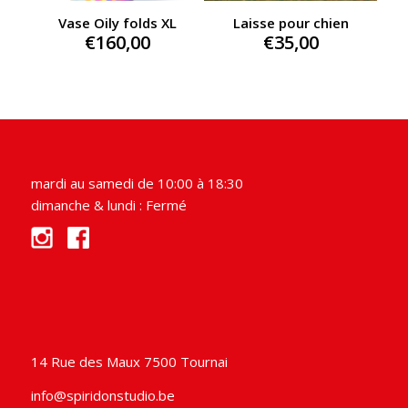
Vase Oily folds XL
Laisse pour chien
€
160,00
€
35,00
mardi au samedi de 10:00 à 18:30
dimanche & lundi : Fermé
14 Rue des Maux 7500 Tournai
info@spiridonstudio.be