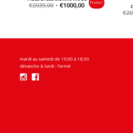
Promo !
Original
Current
€
2039,00
€
1000,00
C
price
price
€
20
was:
is:
€2039,00.
€1000,00.
mardi au samedi de 10:00 à 18:30
dimanche & lundi : Fermé