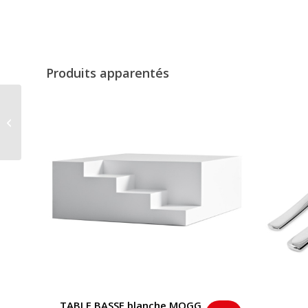
Produits apparentés
Bougeoir Flare bleu
medium
TABLE BASSE blanche MOGG