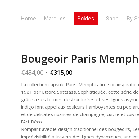
Home
Marques
Soldes
Shop
By S
Bougeoir Paris Memph
Original
Current
€
454,00
€
315,00
price
price
La collection capsule Paris-Memphis tire son inspira
was:
is:
1981 par Ettore Sottsass. Sophistiquée, cette série d
€454,00.
€315,00.
grâce à ses formes déstructurées et ses lignes asymétri
indigo font appel aux couleurs flamboyantes du pop art,
et de délicates nuances de champagne, cuivre et cuivr
l’Art Déco.
Rompant avec le design traditionnel des bougeoirs, Le
imprévisibilité à travers des lignes dynamiques, une in