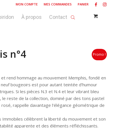
MON COMPTE
MES COMMANDES
PANIER
piridon
À propos
Contact
is n°4
Promo !
tion et rend hommage au mouvement Memphis, fondé en
e neuf bougeoirs est pour autant teintée d’humour
ques. Si les pièces N.3 et N.4 et leur vibrant bleu
 le reste de la collection, dominé par des tons pastel
e rosé, rappelle davantage l’élégance géométrique de
s Immobiles célèbrent la liberté du mouvement et son
stabilité apparente et des éléments réfléchissants.