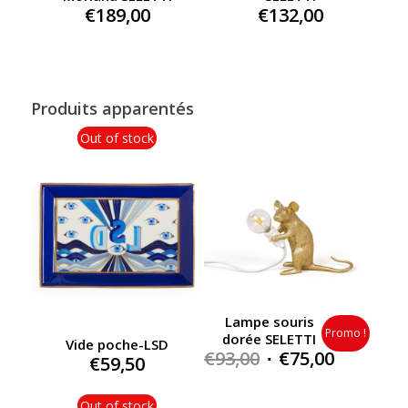
€
189,00
€
132,00
Produits apparentés
Out of stock
Lampe souris
Promo !
dorée SELETTI
Vide poche-LSD
Original
Current
€
93,00
€
75,00
€
59,50
price
price
was:
is:
Out of stock