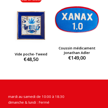
€93,00.
€75,00.
Coussin médicament
Jonathan Adler
Vide poche-Tweed
€
149,00
€
48,50
mardi au samedi de 10:00 à 18:30
dimanche & lundi : Fermé