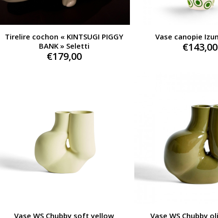
Tirelire cochon « KINTSUGI PIGGY
Vase canopie Izum
€
143,00
BANK » Seletti
€
179,00
Vase WS Chubby soft yellow
Vase WS Chubby ol