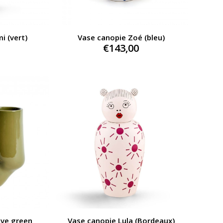
i (vert)
Vase canopie Zoé (bleu)
€
143,00
ive green
Vase canopie Lula (Bordeaux)