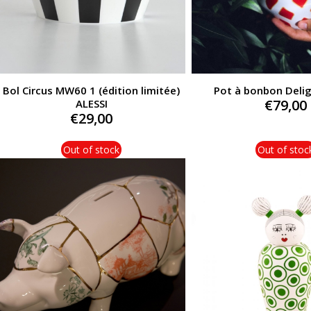
Bol Circus MW60 1 (édition limitée)
Pot à bonbon Delig
€
79,00
ALESSI
€
29,00
Out of stock
Out of stoc