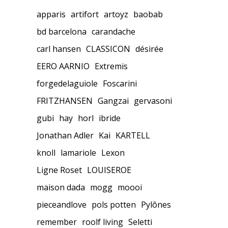
apparis
artifort
artoyz
baobab
bd barcelona
carandache
carl hansen
CLASSICON
désirée
EERO AARNIO
Extremis
forgedelaguiole
Foscarini
FRITZHANSEN
Gangzai
gervasoni
gubi
hay
horl
ibride
Jonathan Adler
Kai
KARTELL
knoll
lamariole
Lexon
Ligne Roset
LOUISEROE
maison dada
mogg
moooi
pieceandlove
pols potten
Pylônes
remember
roolf living
Seletti