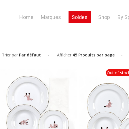
Home
Marques
Soldes
Shop
By S
Trier par
Par défaut
Afficher
45 Produits par page
Out of stoc