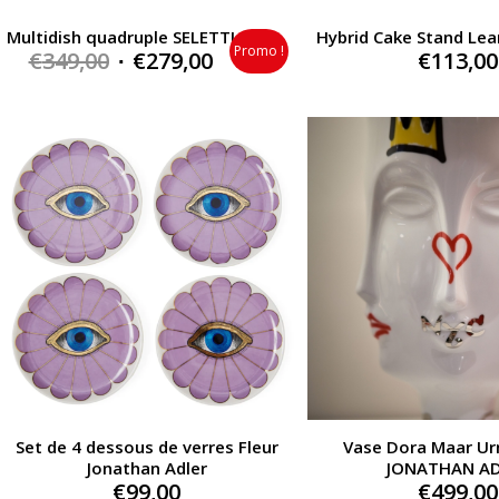
Multidish quadruple SELETTI
Hybrid Cake Stand Lea
Promo !
Original
Current
€
349,00
€
279,00
€
113,00
price
price
was:
is:
€349,00.
€279,00.
Set de 4 dessous de verres Fleur
Vase Dora Maar Urm
Jonathan Adler
JONATHAN A
€
99,00
€
499,00