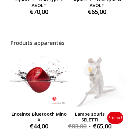
AVOLT
AVOLT
€
70,00
€
65,00
Produits apparentés
Enceinte Bluetooth Mino
Lampe souris
Promo !
X
SELETTI
Original
Current
€
44,00
€
83,00
€
65,00
price
price