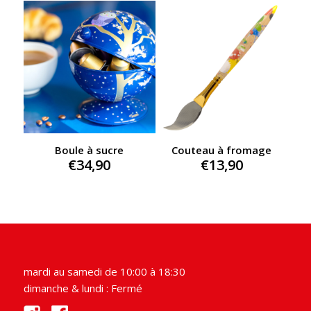
was:
is:
€83,00.
€65,00.
Boule à sucre
Couteau à fromage
€
34,90
€
13,90
mardi au samedi de 10:00 à 18:30
dimanche & lundi : Fermé