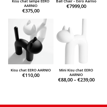
Kisu chat lampe EERO
Ball Chair – Eero Aarnio
€
7999,00
AARNIO
€
375,00
Kisu chat EERO AARNIO
Mini Kisu chat EERO
€
110,00
AARNIO
Price
€
88,00
–
€
239,00
range
€88,0
thro
€239,