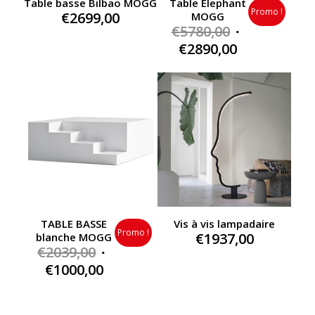
Table basse Bilbao MOGG
Table Elephant
Promo !
€
2699,00
MOGG
Original
€
5780,00
price
Current
€
2890,00
was:
price
€5780,00.
is:
€2890,00.
TABLE BASSE
Vis à vis lampadaire
Promo !
€
1937,00
blanche MOGG
Original
€
2039,00
price
Current
€
1000,00
was:
price
€2039,00.
is: