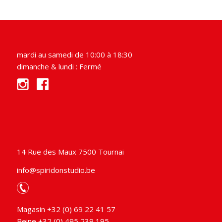
€1000,00.
mardi au samedi de 10:00 à 18:30
dimanche & lundi : Fermé
14 Rue des Maux 7500 Tournai
info@spiridonstudio.be
Magasin +32 (0) 69 22 41 57
Reine +32 (0) 495 239 195